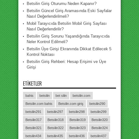
Betsilin Giriş Oturumu Neden Kapanır?
Betsilin Güncel Giriş Aramasında Eski Sayfalar
Nasıl Değerlendirilmeli?
Mobil Tarayıcıda Betsilin Mobil Giriş Sayfası
Nasıl Değerlendirilir?
Betsilin Giriş Sorunu Yaşandığında Tarayıcıda
Neler Kontrol Edilmeli?
Betsilin Üye Girişi Ekranında Dikkat Edilecek 5
Kontrol Noktası
Betsilin Giriş Rehberi: Hesap Erişimi ve Üye
Girişi
ETIKETLER
bahis
betsilin
bet silin
betsilin.com
Betsilin.com bahis
Betsilin.com giriş
betsilin290
betsilin291
betsilin297
betsilin298
betsilin299
Betsilin317
Betsilin318
Betsilin319
Betsilin320
Betsilin321
Betsilin322
Betsilin323
Betsilin324
betsilin434
betsilin435
betsilin436
betsilin437