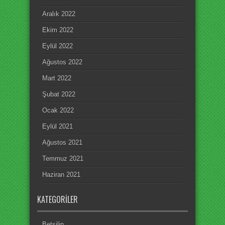
Aralık 2022
Ekim 2022
Eylül 2022
Ağustos 2022
Mart 2022
Şubat 2022
Ocak 2022
Eylül 2021
Ağustos 2021
Temmuz 2021
Haziran 2021
KATEGORILER
Betsilin