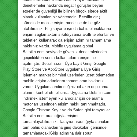
denetlemeler hakkında negatif görüşler beyan
etseler de güvenliği ile bilinen birçok sitede aktif
olarak kullanılan bir yöntemdir. Betsilin giriş
sürecinde mobile erişim modeline de bir göz
atabilirsiniz. Bilgisayar başında bahis olanaklarına
erişim sağlamaktan sıkıldıysanız akıllı telefonlar ve
tabletleri kullanarak da erişim adımını tamamlama
hakkınız vardır. Mobile uygulama global
Betsilin.com seviyede güvenlik denetimlerinden
geçirildikten sonra kullanıcıların erişimine
açılmıştır. Betsilin.com Üye kayıt Girişi Google
Play Store ve AppStore uygulama Üye Giriş
İşlemleri market birimleri üzerinden ücret ödemeden
mobile erişim adımlarını tamamlama hakkınız
vardır. Uygulama indireceğiniz cihazın depolama
alanını kontrol etmelisiniz. Uygulama Betsilin.com
indirmek istemeyen kullanıcılar için de arama
motorları üzerinden erişim hakkı tanınmaktadır.
Google Chrome Kayıt ya da Safari gibi tarayıcılar
Betsilin.com aracılığıyla erişimi
tamamlayabilirsiniz. Tarayıcı aracılığıyla sunulan
tüm bahis olanaklarına giriş dakikalar içerisinde
tamamlanacak!Giriş adımına dair sorun