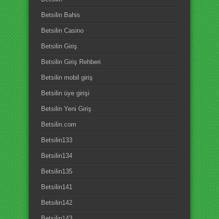
Betsilin Bahis
Betsilin Casino
Betsilin Giriş
Betsilin Giriş Rehberi
Betsilin mobil giriş
Betsilin üye girişi
Betsilin Yeni Giriş
Betsilin.com
Betsilin133
Betsilin134
Betsilin135
Betsilin141
Betsilin142
Betsilin143