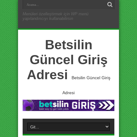
Menüleri özelleştirmek için WP menü
yapılandırıcıyı kullanabilirsin
Betsilin
Güncel Giriş
Adresi
Betsilin Güncel Giriş
Adresi