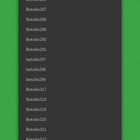
Betsilin287
Betsilin288
Betsilin289
Betsilin290
Betsilin291
betsilin297
betsilin298
betsilin299
Betsilin317
Betsilin318
Betsilin319
Betsilin320
Betsilin321
Betsilin322