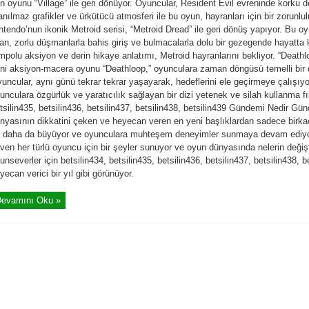
n oyunu “Village” ile geri dönüyor. Oyuncular, Resident Evil evreninde korku do
anılmaz grafikler ve ürkütücü atmosferi ile bu oyun, hayranları için bir zorunlu
ntendo’nun ikonik Metroid serisi, “Metroid Dread” ile geri dönüş yapıyor. Bu
an, zorlu düşmanlarla bahis giriş ve bulmacalarla dolu bir gezegende hayatta 
mpolu aksiyon ve derin hikaye anlatımı, Metroid hayranlarını bekliyor. “Death
ni aksiyon-macera oyunu “Deathloop,” oyunculara zaman döngüsü temelli bir
uncular, aynı günü tekrar tekrar yaşayarak, hedeflerini ele geçirmeye çalışıyo
unculara özgürlük ve yaratıcılık sağlayan bir dizi yetenek ve silah kullanma fı
tsilin435, betsilin436, betsilin437, betsilin438, betsilin439 Gündemi Nedir G
nyasının dikkatini çeken ve heyecan veren en yeni başlıklardan sadece birkaç
l daha da büyüyor ve oyunculara muhteşem deneyimler sunmaya devam ediyor. B
ven her türlü oyuncu için bir şeyler sunuyor ve oyun dünyasında nelerin değişti
unseverler için betsilin434, betsilin435, betsilin436, betsilin437, betsilin438, b
yecan verici bir yıl gibi görünüyor.
evamını Oku »