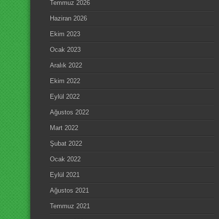
Temmuz 2026
Haziran 2026
Ekim 2023
Ocak 2023
Aralık 2022
Ekim 2022
Eylül 2022
Ağustos 2022
Mart 2022
Şubat 2022
Ocak 2022
Eylül 2021
Ağustos 2021
Temmuz 2021