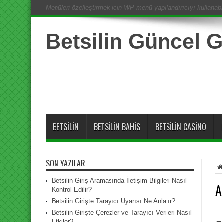
Menüleri özelleştirmek için WP menü yapılandırıcıyı kullanabil
Betsilin Güncel G
BETSILIN
BETSILIN BAHIS
BETSILIN CASINO
SON YAZILAR
Betsilin Giriş Aramasında İletişim Bilgileri Nasıl
A
Kontrol Edilir?
Betsilin Girişte Tarayıcı Uyarısı Ne Anlatır?
Betsilin Girişte Çerezler ve Tarayıcı Verileri Nasıl
Etkiler?