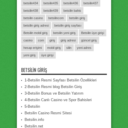
betsilin434
betsilin435
betsilin436
betsilin437
betsilin438
betsilin439
betsilin bahis
betsilin casino
betsilincom
betsilin giriş
betsilin giriş adresi
betsilin giriş sayfası
Betsilin mobil giriş
betsilin yeni giriş
Betsilin üye girişi
casino
com
giriş
giriş adresi
güncel giriş
hesap erişimi
mobil giriş
silin
yeni adres
yeni giriş
üye girişi
BETSILIN GIRIŞ
1-
Betsilin Resmi Sayfası Betsilin Özellikleri
2-
Betsilin Resmi blog Betsilin Giriş
3-
Betsilin Bonus ve Betsilin Yatırım
4-
Betsilin Canlı Casino ve Spor Bahisleri
5-
Betsilin
Betsilin Casino Resmi Sitesi
Betsilin.info
Betsilin.net