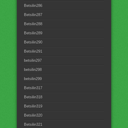
Betsilin286
Betsilin287
Betsilin288
Betsilin289
Betsilin290
Betsilin291
betsilin297
betsilin298
betsilin299
Betsilin317
Betsilin318
Betsilin319
Betsilin320
Betsilin321