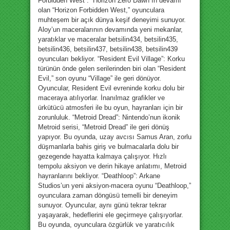
Forbidden West”: “Horizon Zero Dawn”ın devamı
olan “Horizon Forbidden West,” oyunculara
muhteşem bir açık dünya keşif deneyimi sunuyor.
Aloy’un maceralarının devamında yeni mekanlar,
yaratıklar ve maceralar betsilin434, betsilin435,
betsilin436, betsilin437, betsilin438, betsilin439
oyuncuları bekliyor. “Resident Evil Village”: Korku
türünün önde gelen serilerinden biri olan “Resident
Evil,” son oyunu “Village” ile geri dönüyor.
Oyuncular, Resident Evil evreninde korku dolu bir
maceraya atılıyorlar. İnanılmaz grafikler ve
ürkütücü atmosferi ile bu oyun, hayranları için bir
zorunluluk. “Metroid Dread”: Nintendo’nun ikonik
Metroid serisi, “Metroid Dread” ile geri dönüş
yapıyor. Bu oyunda, uzay avcısı Samus Aran, zorlu
düşmanlarla bahis giriş ve bulmacalarla dolu bir
gezegende hayatta kalmaya çalışıyor. Hızlı
tempolu aksiyon ve derin hikaye anlatımı, Metroid
hayranlarını bekliyor. “Deathloop”: Arkane
Studios’un yeni aksiyon-macera oyunu “Deathloop,”
oyunculara zaman döngüsü temelli bir deneyim
sunuyor. Oyuncular, aynı günü tekrar tekrar
yaşayarak, hedeflerini ele geçirmeye çalışıyorlar.
Bu oyunda, oyunculara özgürlük ve yaratıcılık