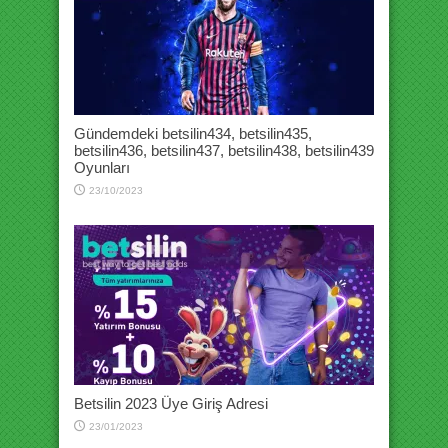
Gündemdeki betsilin434, betsilin435,
betsilin436, betsilin437, betsilin438, betsilin439
Oyunları
23/10/2023
Betsilin 2023 Üye Giriş Adresi
23/01/2023