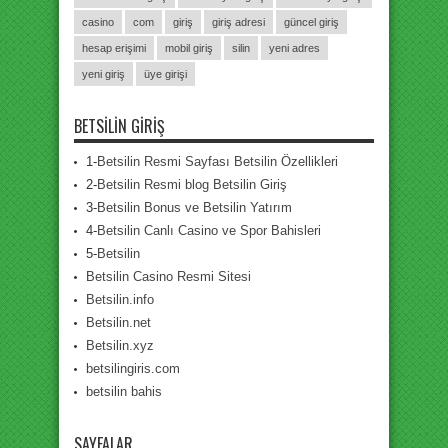
casino
com
giriş
giriş adresi
güncel giriş
hesap erişimi
mobil giriş
silin
yeni adres
yeni giriş
üye girişi
BETSILIN GIRIŞ
1-
Betsilin Resmi Sayfası Betsilin Özellikleri
2-
Betsilin Resmi blog Betsilin Giriş
3-
Betsilin Bonus ve Betsilin Yatırım
4-
Betsilin Canlı Casino ve Spor Bahisleri
5-
Betsilin
Betsilin Casino Resmi Sitesi
Betsilin.info
Betsilin.net
Betsilin.xyz
betsilingiris.com
betsilin bahis
SAYFALAR