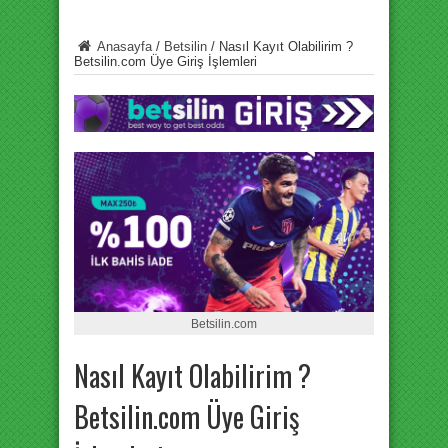
Anasayfa
/
Betsilin
/
Nasıl Kayıt Olabilirim ?
Betsilin.com Üye Giriş İşlemleri
Betsilin.com
Nasıl Kayıt Olabilirim ?
Betsilin.com Üye Giriş