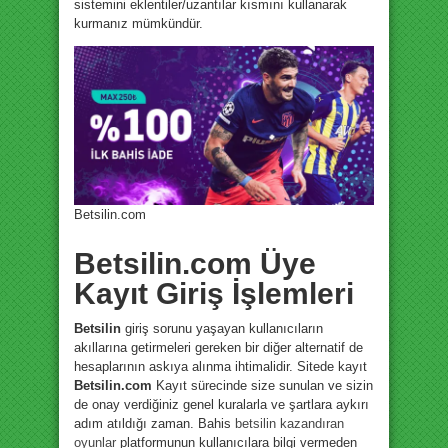
sistemini eklentiler/uzantılar kısmını kullanarak
kurmanız mümkündür.
Betsilin.com
Betsilin.com
Üye
Kayıt Giriş İşlemleri
Betsilin
giriş sorunu yaşayan kullanıcıların
akıllarına getirmeleri gereken bir diğer alternatif de
hesaplarının askıya alınma ihtimalidir. Sitede kayıt
Betsilin.com
Kayıt sürecinde size sunulan ve sizin
de onay verdiğiniz genel kuralarla ve şartlara aykırı
adım atıldığı zaman. Bahis
betsilin kazandıran
oyunlar
platformunun kullanıcılara bilgi vermeden