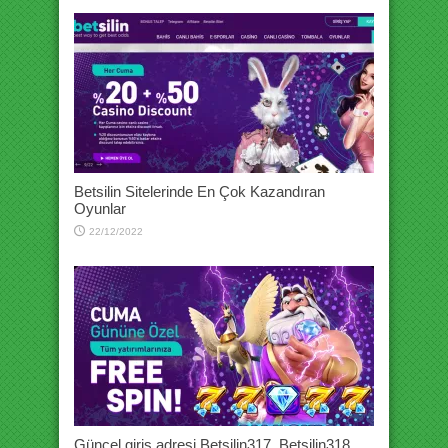
Betsilin Sitelerinde En Çok Kazandıran
Oyunlar
22/12/2022
Güncel giriş adresi Betsilin317, Betsilin318,