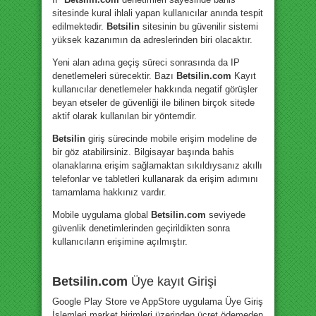
sitesinde kural ihlali yapan kullanıcılar anında tespit
edilmektedir.
Betsilin
sitesinin bu güvenilir sistemi
yüksek kazanımın da adreslerinden biri olacaktır.
Yeni alan adına geçiş süreci sonrasında da IP
denetlemeleri sürecektir. Bazı
Betsilin.com
Kayıt
kullanıcılar denetlemeler hakkında negatif görüşler
beyan etseler de güvenliği ile bilinen birçok sitede
aktif olarak kullanılan bir yöntemdir.
Betsilin
giriş sürecinde mobile erişim modeline de
bir göz atabilirsiniz. Bilgisayar başında bahis
olanaklarına erişim sağlamaktan sıkıldıysanız akıllı
telefonlar ve tabletleri kullanarak da erişim adımını
tamamlama hakkınız vardır.
Mobile uygulama global
Betsilin.com
seviyede
güvenlik denetimlerinden geçirildikten sonra
kullanıcıların erişimine açılmıştır.
Betsilin.com
Üye kayıt Girişi
Google Play Store ve AppStore uygulama Üye Giriş
İşlemleri market birimleri üzerinden ücret ödemeden