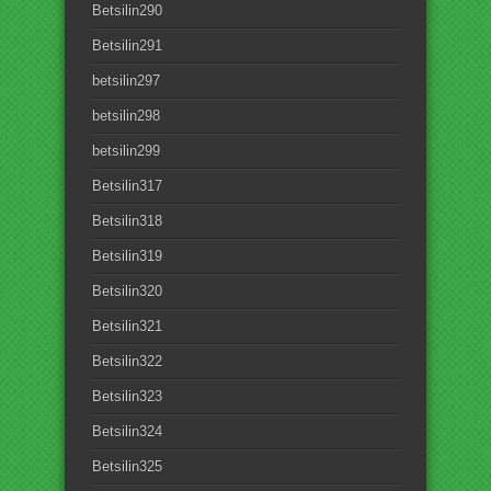
Betsilin290
Betsilin291
betsilin297
betsilin298
betsilin299
Betsilin317
Betsilin318
Betsilin319
Betsilin320
Betsilin321
Betsilin322
Betsilin323
Betsilin324
Betsilin325